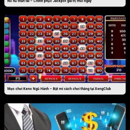
Nổ hũ thần tài – Chinh phục Jackpot giá trị mỗi ngày
Mẹo chơi Keno Ngũ Hành – Bật mí cách chơi thắng tại XengClub