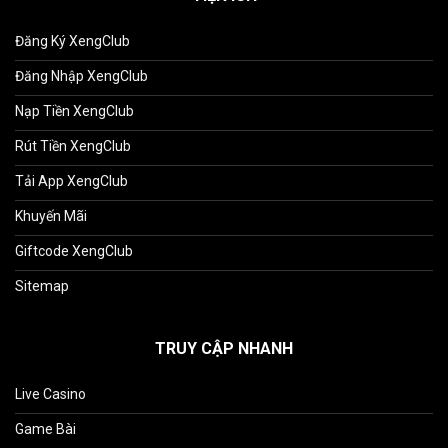
Đăng Ký XengClub
Đăng Nhập XengClub
Nạp Tiền XengClub
Rút Tiền XengClub
Tải App XengClub
Khuyến Mãi
Giftcode XengClub
Sitemap
TRUY CẬP NHANH
Live Casino
Game Bài