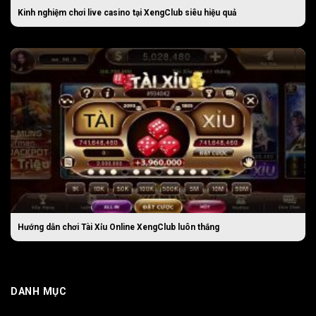
Kinh nghiệm chơi live casino tại XengClub siêu hiệu quả
Hướng dẫn chơi Tài Xỉu Online XengClub luôn thắng
DANH MỤC