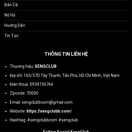
Bắn Cá
Nổ Hũ
Hướng Dẫn
Tin Tức
THÔNG TIN LIÊN HỆ
Thương hiệu:
XENGCLUB
Địa chỉ: 165/37D Tây Thạnh, Tân Phú, Hồ Chí Minh, Việt Nam
Điện thoại: 0934156766
Zipcode: 70000
Email:
xengclubbcom@gmail.com
Website:
https://xengclubb.com/
Hashtag: #xengclubbcom #xengclub
Follow Social XengClub